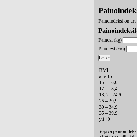
Painoindek
Painoindeksi on arv
Painoindeksil
Painosi (kg)
Pituutesi (cm)
BMI
alle 15
15 – 16,9
17 – 18,4
18,5 – 24,9
25 – 29,9
30 – 34,9
35 – 39,9
yli 40
Sopiva painoindeksi 
lyhytkasvuisille tai