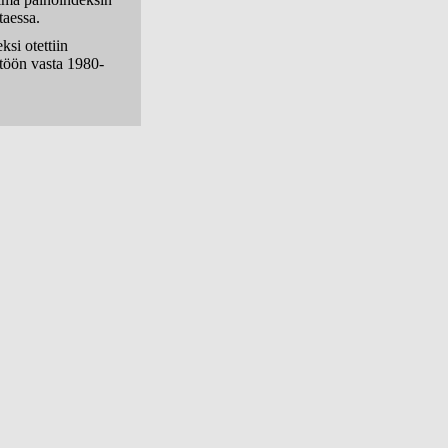
taessa.
si otettiin
ttöön vasta 1980-