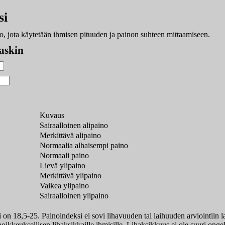
si
o, jota käytetään ihmisen pituuden ja painon suhteen mittaamiseen.
askin
Kuvaus
Sairaalloinen alipaino
Merkittävä alipaino
Normaalia alhaisempi paino
Normaali paino
Lievä ylipaino
Merkittävä ylipaino
Vaikea ylipaino
Sairaalloinen ylipaino
on 18,5-25. Painoindeksi ei sovi lihavuuden tai laihuuden arviointiin la
 poikkeuksellisen lihaksikkaille ihmisille. Lihaksikkuus ei ole suuri on