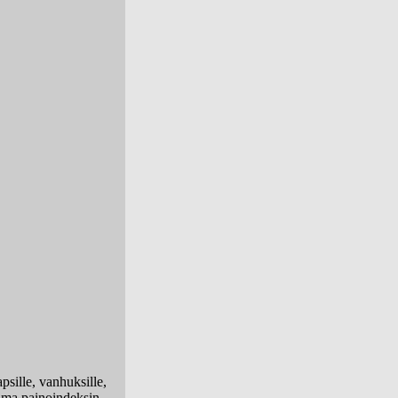
psille, vanhuksille,
gelma painoindeksin