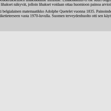
 lihakset näkyvät, jolloin lihakset voidaan ottaa huomioon painoa arvioi
ti belgialainen matemaatikko Adolphe Quetelet vuonna 1835. Painoindek
lääketieteeseen vasta 1970-luvulla. Suomen terveydenhuolto otti sen käy